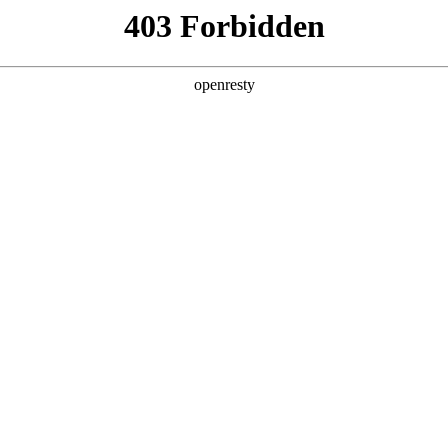
产品及服务
行业解决方案
合作伙伴
投资者关系
人生就是博问学
智算基础设施
算力调度加速