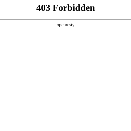
产品及服务
行业解决方案
合作伙伴
投资者关系
智能+”规模化落地推动产业重构
《经济日报》在《“人工智能+”规模化落地推动产业重构》一文中指出，
破140万亿，两年间增长超千倍。面对这场技术洪流，如何将技术红利转
 for Process”理念，公司2026年Q1营收达405.6亿元，其中A
企业AI应用已完成关键一跃：从边缘化的对话工具，进阶为以智能体为核