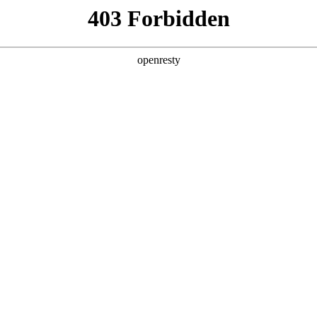
产品及服务
行业解决方案
合作伙伴
投资者关系
建设峰会，深入解读AI for Process思考
州成功举办。本届峰会以“加快数智技术创新发展，深入推进数字中国建设”为主题
是博数码深度参与此次峰会，在多个论坛分享以“AI for Process”为核